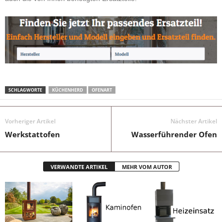
SCHLAGWORTE
KÜCHENHERD
OFENART
Vorheriger Artikel
Nächster Artikel
Werkstattofen
Wasserführender Ofen
VERWANDTE ARTIKEL
MEHR VOM AUTOR