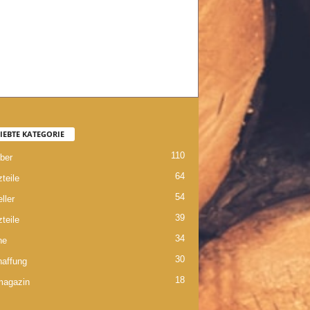
IEBTE KATEGORIE
110
ber
64
teile
54
ller
39
teile
34
ne
30
affung
18
magazin