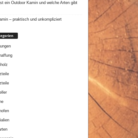
st ein Outdoor Kamin und welche Arten gibt
min – praktisch und unkompliziert
egorien
tungen
affung
holz
zteile
zteile
ller
ne
nofen
ialien
rten