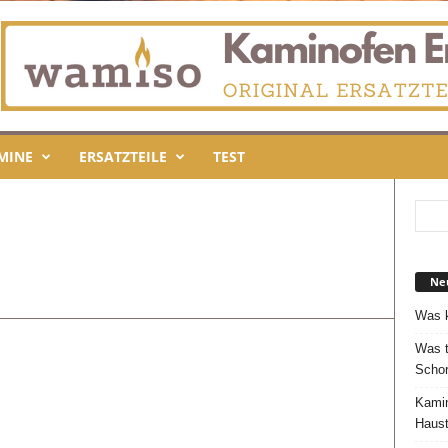
MINE
ERSATZTEILE
TEST
Neu
Was k
Was t
Schor
Kamin
Haust