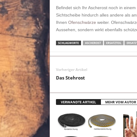
Befindet sich Ihr Ascherost noch in einem 
Sichtscheibe hindurch alles andere als an
Ihnen
Ofenschwärze
weiter. Ofenschwärze
Aussehen, sondern wirkt ebenfalls schüt
SCHLAGWORTE
ASCHEROST
ERSATZTEIL
ERSATZ
Vorheriger Artikel
Das Stehrost
VERWANDTE ARTIKEL
MEHR VOM AUTOR