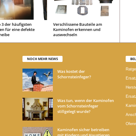
 3 der häufigsten
Verschlissene Bauteile am
n für eine defekte
Kaminofen erkennen und
heibe
auswechseln
NOCH MEHR NEWS
BEL
Ratge
Was kostet der
Schornsteinfeger?
Ersatz
Herste
Ersatz
Was tun, wenn der Kaminofen
vom Schornsteinfeger
Kami
stillgelegt wurde?
Ansch
Ofen
Kaminofen sicher betreiben
mit Kindern und Haustieren