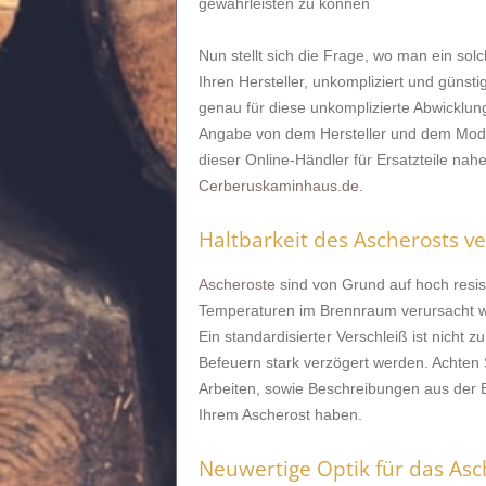
gewährleisten zu können
Nun stellt sich die Frage, wo man ein sol
Ihren Hersteller, unkompliziert und günsti
genau für diese unkomplizierte Abwicklung
Angabe von dem Hersteller und dem Mode
dieser Online-Händler für Ersatzteile nahe
Cerberuskaminhaus.de
.
Haltbarkeit des Ascherosts v
Ascheroste
sind von Grund auf hoch resi
Temperaturen im Brennraum verursacht wer
Ein standardisierter Verschleiß ist nicht
Befeuern stark verzögert werden. Achten
Arbeiten, sowie Beschreibungen aus der 
Ihrem Ascherost haben.
Neuwertige Optik für das Asc