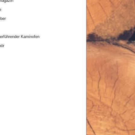
magazin
e
ber
rführender Kaminofen
hör