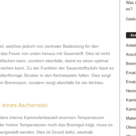
Was i
es?
Gaska
Kat
Anlei
eil, welches jedoch von zentraler Bedeutung für den
das Feuer von unten heraus mit Sauerstoff. Dies ist nicht
Ansch
ntfachen kann, sondern ebenfalls, damit es einen optimal
Brenn
reichen kann. Zu der Funktion der Sauerstoffzufuhr lässt es
Ersat
itterförmige Struktur in den Aschekasten fallen. Dies sorgt
Ersat
en Brennraum, sondern sorgt ebenfalls für ein leichtes
Herste
Kami
l eines Ascherosts
Kami
dere interne Kaminofenbauteil enormen Temperaturen
Mater
 der hohen Temperaturen noch das Brenngut trägt, muss es
Ofena
rgestellt werden. Dies ist Grund dafür, weshalb