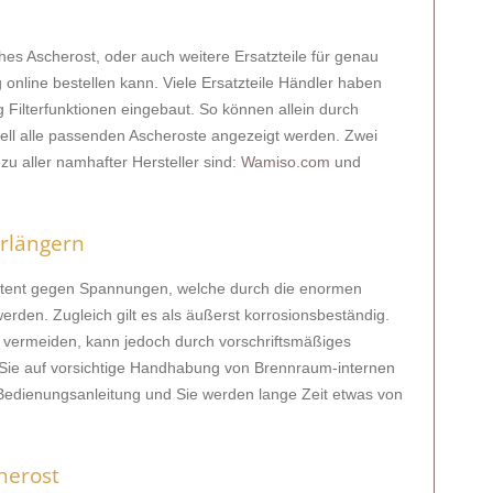
ches Ascherost, oder auch weitere Ersatzteile für genau
g online bestellen kann. Viele Ersatzteile Händler haben
 Filterfunktionen eingebaut. So können allein durch
ll alle passenden Ascheroste angezeigt werden. Zwei
zu aller namhafter Hersteller sind:
Wamiso.com
und
erlängern
stent gegen Spannungen, welche durch die enormen
den. Zugleich gilt es als äußerst korrosionsbeständig.
 zu vermeiden, kann jedoch durch vorschriftsmäßiges
 Sie auf vorsichtige Handhabung von Brennraum-internen
Bedienungsanleitung und Sie werden lange Zeit etwas von
herost