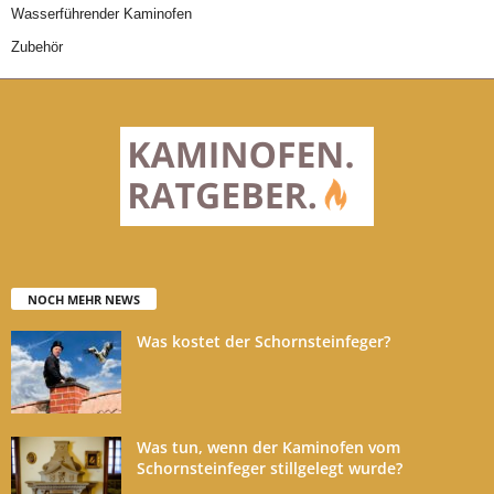
Wasserführender Kaminofen
Zubehör
NOCH MEHR NEWS
Was kostet der Schornsteinfeger?
Was tun, wenn der Kaminofen vom
Schornsteinfeger stillgelegt wurde?