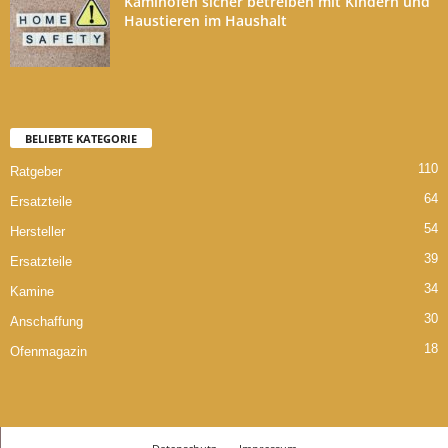
Kaminofen sicher betreiben mit Kindern und
Haustieren im Haushalt
BELIEBTE KATEGORIE
110
Ratgeber
64
Ersatzteile
54
Hersteller
39
Ersatzteile
34
Kamine
30
Anschaffung
18
Ofenmagazin