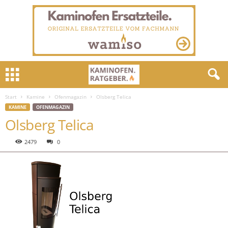
Start
Kamine
Ofenmagazin
Olsberg Telica
KAMINE
OFENMAGAZIN
Olsberg Telica
2479
0