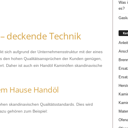
Was i
es?
Gaska
 – deckende Technik
Kat
Anlei
Ansch
kt sich aufgrund der Unternehmensstruktur mit der eines
ets den hohen Qualitätsansprüchen der Kunden genügen,
Brenn
rt. Daher ist auch ein Handöl Kaminöfen skandinavische
Ersat
Ersat
Herste
dem Hause Handöl
Kami
Kami
hen skandinavischen Qualitätsstandards. Dies wird
Dazu gehören zum Beispiel:
Mater
Ofena