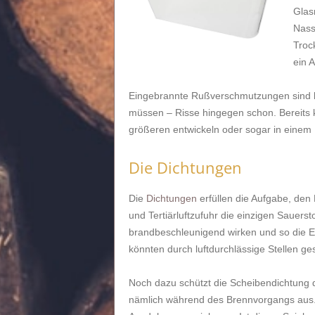
Glas
Nass
Troc
ein 
Eingebrannte Rußverschmutzungen sind k
müssen – Risse hingegen schon. Bereits k
größeren entwickeln oder sogar in einem
Die Dichtungen
Die
Dichtungen
erfüllen die Aufgabe, den
und Tertiärluftzufuhr die einzigen Sauerst
brandbeschleunigend wirken und so die E
könnten durch luftdurchlässige Stellen g
Noch dazu schützt die Scheibendichtung d
nämlich während des Brennvorgangs aus. D