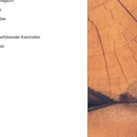
magazin
e
ber
rführender Kaminofen
hör