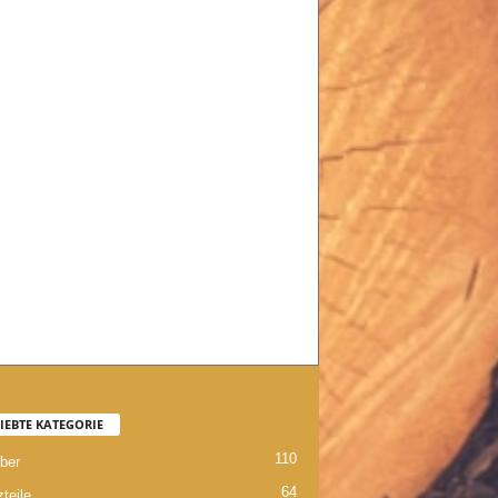
IEBTE KATEGORIE
110
ber
64
teile