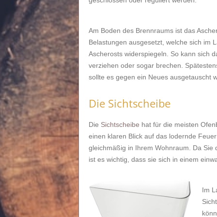
geschlossen oder reguliert werden.
Am Boden des Brennraums ist das Asche
Belastungen ausgesetzt, welche sich im L
Ascherosts widerspiegeln. So kann sich d
verziehen oder sogar brechen. Spätesten
sollte es gegen ein Neues ausgetauscht 
Die Sichtscheibe
Die
Sichtscheibe
hat für die meisten Ofe
einen klaren Blick auf das lodernde Feue
gleichmäßig in Ihrem Wohnraum. Da Sie d
ist es wichtig, dass sie sich in einem ein
Im L
Sich
könn