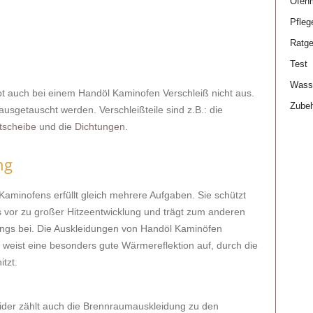
Ofen
Pfleg
Ratge
Test
Wasse
ibt auch bei einem Handöl Kaminofen Verschleiß nicht aus.
Zube
ausgetauscht werden. Verschleißteile sind z.B.: die
tscheibe
und die
Dichtungen
.
ng
Kaminofens erfüllt gleich mehrere Aufgaben. Sie schützt
vor zu großer Hitzeentwicklung und trägt zum anderen
angs bei. Die Auskleidungen von Handöl Kaminöfen
 weist eine besonders gute Wärmereflektion auf, durch die
tzt.
ider zählt auch die Brennraumauskleidung zu den