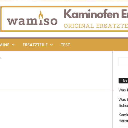
MINE
ERSATZTEILE
TEST
e
Neu
Was k
Was t
Schor
Kamin
Haust