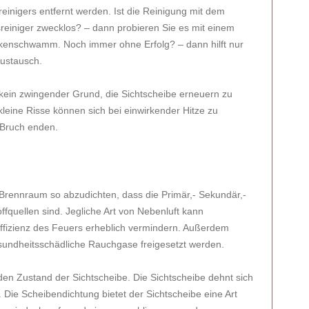
reinigers entfernt werden. Ist die Reinigung mit dem
reiniger zwecklos? – dann probieren Sie es mit einem
kenschwamm. Noch immer ohne Erfolg? – dann hilft nur
Austausch.
ein zwingender Grund, die Sichtscheibe erneuern zu
leine Risse können sich bei einwirkender Hitze zu
 Bruch enden.
 Brennraum so abzudichten, dass die Primär,- Sekundär,-
offquellen sind. Jegliche Art von Nebenluft kann
ffizienz des Feuers erheblich vermindern. Außerdem
esundheitsschädliche Rauchgase freigesetzt werden.
en Zustand der Sichtscheibe. Die Sichtscheibe dehnt sich
ie Scheibendichtung bietet der Sichtscheibe eine Art