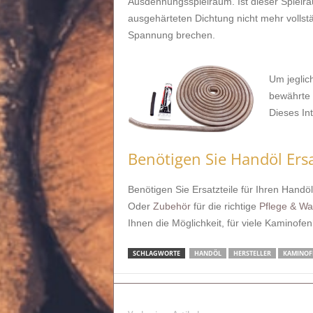
Ausdehnungsspielraum. Ist dieser Spielr
ausgehärteten Dichtung nicht mehr volls
Spannung brechen.
Um jeglic
bewährte 
Dieses Int
Benötigen Sie Handöl Ersa
Benötigen Sie Ersatzteile für Ihren Hand
Oder
Zubehör
für die richtige
Pflege & Wa
Ihnen die Möglichkeit, für viele Kaminofenh
SCHLAGWORTE
HANDÖL
HERSTELLER
KAMINOF