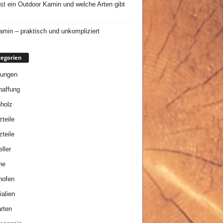
st ein Outdoor Kamin und welche Arten gibt
min – praktisch und unkompliziert
egorien
tungen
affung
holz
zteile
zteile
ller
ne
nofen
ialien
rten