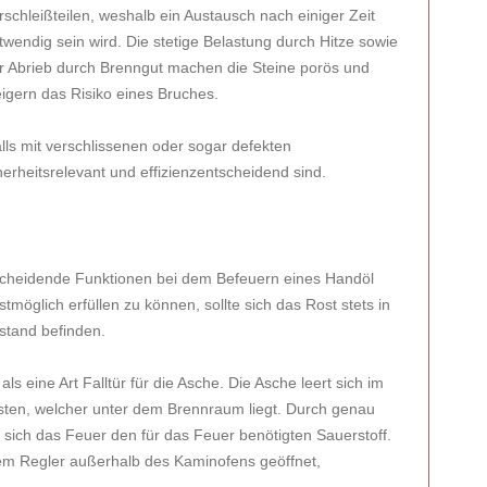
rschleißteilen, weshalb ein Austausch nach einiger Zeit
twendig sein wird. Die stetige Belastung durch Hitze sowie
r Abrieb durch Brenngut machen die Steine porös und
eigern das Risiko eines Bruches.
lls mit verschlissenen oder sogar defekten
erheitsrelevant und effizienzentscheidend sind.
ntscheidende Funktionen bei dem Befeuern eines Handöl
möglich erfüllen zu können, sollte sich das Rost stets in
stand befinden.
ls eine Art Falltür für die Asche. Die Asche leert sich im
ten, welcher unter dem Brennraum liegt. Durch genau
t sich das Feuer den für das Feuer benötigten Sauerstoff.
nem Regler außerhalb des Kaminofens geöffnet,