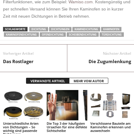
Filterfunktionen, wie zum Beispiel:
Wamiso.com
. Kostengünstig und
per schnellen Versand können Sie Ihren Kaminofen so in kurzer
Zeit mit neuen Dichtungen in Betrieb nehmen.
SCHLAGWORTE
DICHTUNG
DICHTUNGEN
KAMINDICHTUNG
KAMINOFEN
KAMINOFENDICHTUNG
OFENDICHTUNG
SCHEIBENDICHTUNG
TÜRDICHTUNG
Vorheriger Artikel
Nächster Artikel
Das Rostlager
Die Zugumlenkung
VERWANDTE ARTIKEL
MEHR VOM AUTOR
Unterschiedliche Arten
Die Top 3 der häufigsten
Verschlissene Bauteile am
von Dichtungen – So
Ursachen für eine defekte
Kaminofen erkennen und
wichtig sind passende
Sichtscheibe
auswechseln