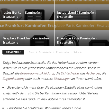
Justus Borkum Kaminofen
Justus Island 7 Kaminofen
Ersatzteile
Ersatzteile
Fireplace Frankfurt Kaminofen
Fireplace Paris Kaminofen
Ersatzteile
Ersatzteile
ERSATZTEILE
Start
Ersatzteile
Ersatzteile
Seite 4
Einige bedeutende Ersatzteile, die das Heizerlebnis zu dem werden
lassen wie es sich jeder stolze Kaminofenbesitzer wünscht, sind zum
Beispiel: die
Brennraumauskleidung
, die
Sichtscheibe
, das
Ascherost
, die
Zugumlenkung
oder auch mehrere
Dichtungen
an Ihrem Kaminofen.
Sie wollen sich mehr über die einzelnen Bauteile eines Kaminofens
aneignen? - dann sind Sie bei Kaminofen.info genau richtig! Bei uns
erfahren Sie alles rund um die Bauteile Ihres Kaminofens!
Benötigen Sie Ersatzteile? Wir können Ihnen für die