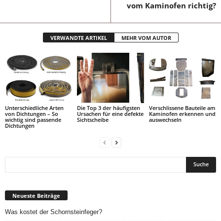
vom Kaminofen richtig?
VERWANDTE ARTIKEL
MEHR VOM AUTOR
Unterschiedliche Arten
Die Top 3 der häufigsten
Verschlissene Bauteile am
von Dichtungen – So
Ursachen für eine defekte
Kaminofen erkennen und
wichtig sind passende
Sichtscheibe
auswechseln
Dichtungen
Neueste Beiträge
Was kostet der Schornsteinfeger?