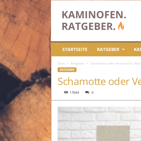
k
a
m
i
n
o
f
STARTSEITE
RATGEBER
KA
e
n
Start
Ratgeber
Schamotte oder Vermiculite: Was 
.
RATGEBER
i
Schamotte oder Ver
n
f
o
17844
0