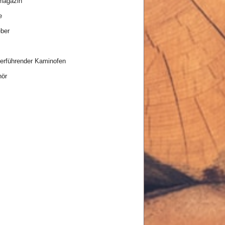
magazin
e
ber
rführender Kaminofen
hör