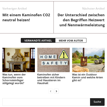
Vorheriger Artikel
Nächster Artikel
Mit einem Kaminofen CO2
Der Unterschied zwischen
neutral heizen!
den Begriffen Heizwert
und Nennwärmeleistung
VERWANDTE ARTIKEL
MEHR VOM AUTOR
Was tun, wenn der
Kaminofen sicher
Was ist ein Outdoor
Kaminofen vom
betreiben mit Kindern
Kamin und welche Arten
Schornsteinfeger
und Haustieren im
gibt es?
stillgelegt wurde?
Haushalt