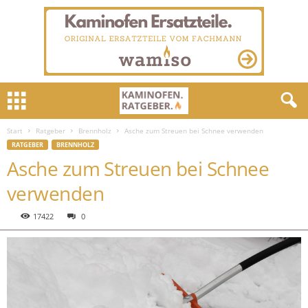
Start
Ratgeber
Brennholz
Asche zum Streuen bei Schnee verwenden
RATGEBER
BRENNHOLZ
Asche zum Streuen bei Schnee
verwenden
17422
0