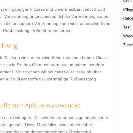
Ofen
t ein gängiger Prozess und unvermeidbar. Jedoch wird
Pfleg
er Verbrennung unterschieden. Ist die Verbrennung sauber,
Ratge
och die unsaubere Verbrennung kann viele unterschiedliche
Test
te Rußbelastung im Brennraum sorgen.
Wasse
ildung
Zube
 Rußbildung viele unterschiedliche Ursachen haben. Diese
ise, wie Sie den Ofen befeuern, zu tun haben, sondern
erster Linie sprechen wir bei materieller Herkunft über
nen auch Brennstoffe für übermäßige Rußbelastung
stoffe zum Anfeuern verwendet
 alte Zeitungen, Zeitschriften oder sonstige ungeeignete
rial
genutzt. Diese Materialien sind jedoch daher
 nur unsauber und dementsprechend rußbelastend