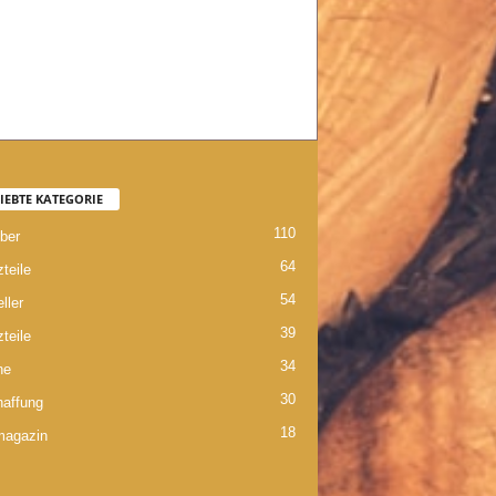
IEBTE KATEGORIE
110
ber
64
teile
54
ller
39
teile
34
ne
30
affung
18
magazin