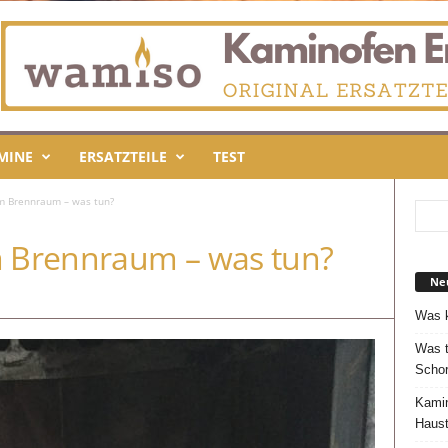
MINE
ERSATZTEILE
TEST
im Brennraum – was tun?
m Brennraum – was tun?
Neu
Was k
Was t
Schor
Kamin
Haust