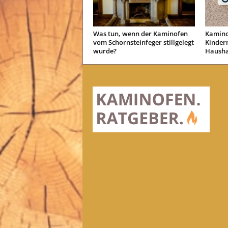
Was tun, wenn der Kaminofen
Kaminof
vom Schornsteinfeger stillgelegt
Kinder
wurde?
Hausha