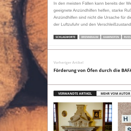
In den meisten Fällen kann bereits der 
geeignete Anzündhilfen helfen, starke Ru
Anzündhilfen sind nicht die Ursache für d
der Luftzufuhr und den Verschleißzustan
SCHLAGWORTE
BRENNRAUM
KAMINOFEN
RUSS
Vorheriger Artikel
Förderung von Öfen durch die BAF
VERWANDTE ARTIKEL
MEHR VOM AUTOR