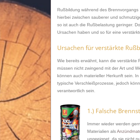
Rußbildung während des Brennvorgangs is
hierbei zwischen sauberer und schmutzig
so ist auch die Rußbelastung geringer. D
Ursachen haben und so für eine verstärk
Ursachen für verstärkte Rußb
Wie bereits erwähnt, kann die verstärkte
müssen nicht zwingend mit der Art und We
können auch materieller Herkunft sein. In 
typische Verschleißprozesse, jedoch kön
verantwortlich sein.
1.) Falsche Brenn
Immer wieder werden gerne
Materialien als
Anzündmate
ungeeignet, da sie nicht