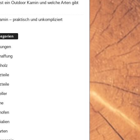
st ein Outdoor Kamin und welche Arten gibt
min – praktisch und unkompliziert
egorien
tungen
affung
holz
zteile
zteile
ller
ne
nofen
ialien
rten