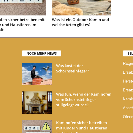
en sicher betreiben mit
Was ist ein Outdoor Kamin und
n und Haustieren im
welche Arten gibt es?
lt
NOCH MEHR NEWS
BEL
Ratge
Was kostet der
Schornsteinfeger?
Ersatz
Herste
Ersatz
Was tun, wenn der Kaminofen
vom Schornsteinfeger
Kami
stillgelegt wurde?
Ansch
Ofen
Kaminofen sicher betreiben
mit Kindern und Haustieren