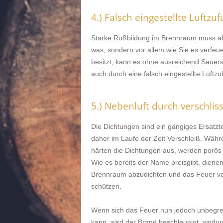
4.) Falsch eingestellte Luftzuf
Starke Rußbildung im Brennraum muss all
was, sondern vor allem wie Sie es verfeu
besitzt, kann es ohne ausreichend Sauerst
auch durch eine falsch eingestellte Luftz
5.) Nebenluft durch verschli
Die
Dichtungen
sind ein gängiges Ersatzt
daher im Laufe der Zeit Verschleiß. Wäh
härten die Dichtungen aus, werden porös 
Wie es bereits der Name preisgibt, diene
Brennraum abzudichten und das Feuer vor 
schützen.
Wenn sich das Feuer nun jedoch unbegren
kann, wird der Brand beschleunigt, wodur