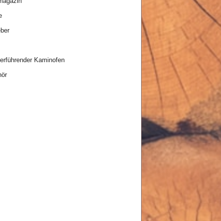
magazin
e
ber
rführender Kaminofen
hör