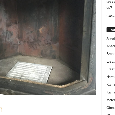
Was i
es?
Gaska
Kat
Anlei
Ansch
Brenn
Ersat
Ersat
Herste
Kami
Kami
Mater
m
Ofena