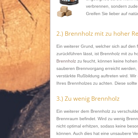
verbrennen, sondern zude
Greifen Sie lieber auf natü
2.) Brennholz mit zu hoher R
Ein weiterer Grund, welcher sich auf den 
zurückführen lässt, ist Brennholz mit zu h
Brennholz
zu feucht, können keine hohen
sauberen Brennvorgang erreicht werden, 
verstärkte Rußbildung auftreten wird. Wi
Ihres Brennholzes zu achten. Diese sollte 
3.) Zu wenig Brennholz
Ein weiterer dem Brennholz zu verschulde
Brennraum befindet. Wird zu wenig Brenn
nicht optimal erhitzen, sodass keine be
können. Auch dies hat eine unsaubere Ve