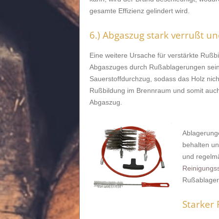
gesamte Effizienz gelindert wird.
6.) Abgaszug stark verrußt u
Eine weitere Ursache für verstärkte Ruß
Abgaszuges durch Rußablagerungen sein. I
Sauerstoffdurchzug, sodass das Holz nicht
Rußbildung im Brennraum und somit auch
Abgaszug.
Ablagerunge
behalten un
und regelmäß
Reinigungs
Rußablageru
Starker