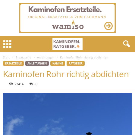
Start
Ersatzteile
Anleitungen
Kaminofen Rohr richtig abdichten
ERSATZTEILE
ANLEITUNGEN
KAMINE
RATGEBER
Kaminofen Rohr richtig abdichten
23414
0