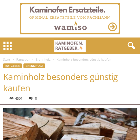
Start
Ratgeber
Brennholz
Kaminholz besonders günstig kaufen
RATGEBER
BRENNHOLZ
Kaminholz besonders günstig
kaufen
4501
0