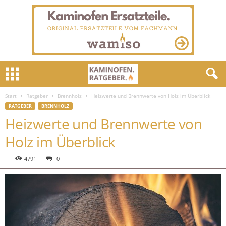
Start
Ratgeber
Brennholz
Heizwerte und Brennwerte von Holz im Überblick
RATGEBER
BRENNHOLZ
Heizwerte und Brennwerte von
Holz im Überblick
4791
0