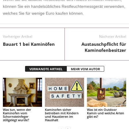
können Sie ein handelsübliches Restfeuchtemessgerät verwenden,
welches Sie für wenige Euro kaufen können.
Vorheriger Artikel
Nächster Artikel
Bauart 1 bei Kaminöfen
Austauschpflicht für
Kaminofenbesitzer
VERWANDTE ARTIKEL
MEHR VOM AUTOR
Was tun, wenn der
Kaminofen sicher
Was ist ein Outdoor
Kaminofen vom
betreiben mit Kindern
Kamin und welche Arten
Schornsteinfeger
und Haustieren im
gibt es?
stillgelegt wurde?
Haushalt