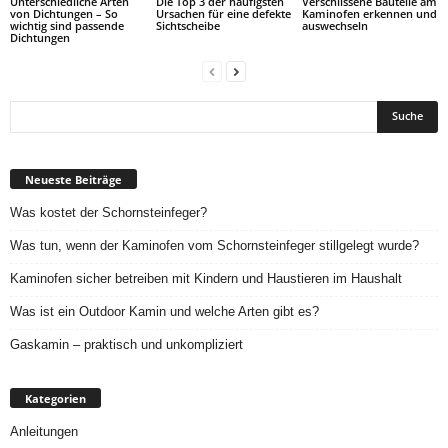
Unterschiedliche Arten
Die Top 3 der häufigsten
Verschlissene Bauteile am
von Dichtungen – So
Ursachen für eine defekte
Kaminofen erkennen und
wichtig sind passende
Sichtscheibe
auswechseln
Dichtungen
Neueste Beiträge
Was kostet der Schornsteinfeger?
Was tun, wenn der Kaminofen vom Schornsteinfeger stillgelegt wurde?
Kaminofen sicher betreiben mit Kindern und Haustieren im Haushalt
Was ist ein Outdoor Kamin und welche Arten gibt es?
Gaskamin – praktisch und unkompliziert
Kategorien
Anleitungen