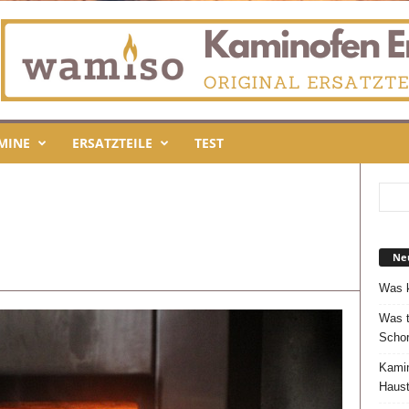
MINE
ERSATZTEILE
TEST
Neu
Was k
Was t
Schor
Kamin
Haust