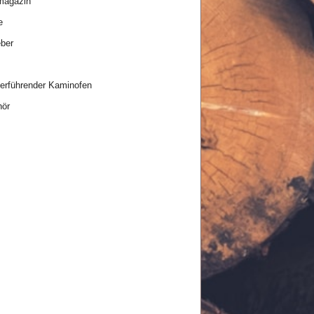
magazin
e
ber
rführender Kaminofen
hör