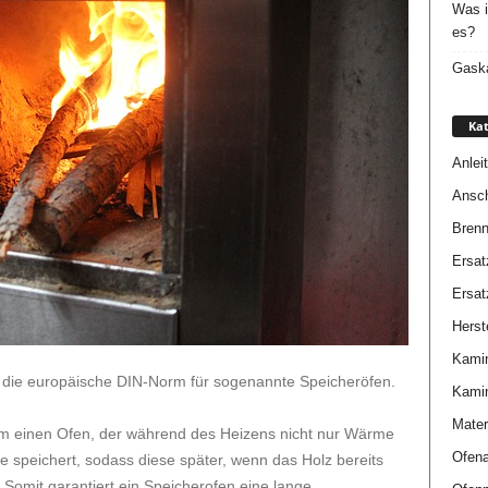
Was i
es?
Gaska
Kat
Anlei
Ansch
Brenn
Ersat
Ersat
Herste
Kami
 die europäische DIN-Norm für sogenannte Speicheröfen.
Kami
Mater
um einen Ofen, der während des Heizens nicht nur Wärme
Ofena
e speichert, sodass diese später, wenn das Holz bereits
 Somit garantiert ein Speicherofen eine lange