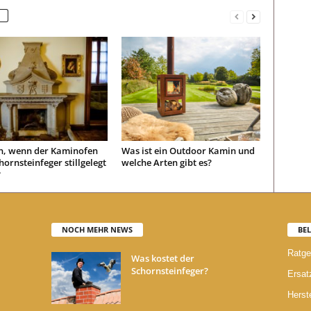
n, wenn der Kaminofen
Was ist ein Outdoor Kamin und
ornsteinfeger stillgelegt
welche Arten gibt es?
?
NOCH MEHR NEWS
BEL
Ratge
Was kostet der
Schornsteinfeger?
Ersatz
Herste