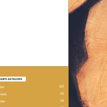
IEBTE KATEGORIE
110
ber
64
teile
54
ller