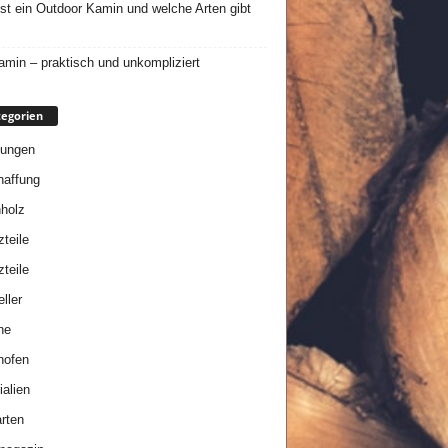
st ein Outdoor Kamin und welche Arten gibt
min – praktisch und unkompliziert
egorien
tungen
affung
holz
zteile
zteile
ller
ne
nofen
ialien
rten