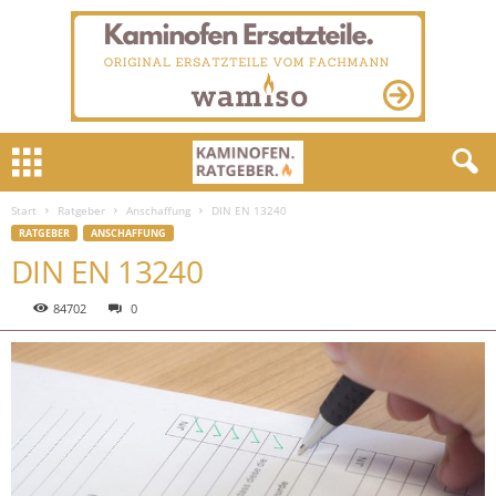
Start
Ratgeber
Anschaffung
DIN EN 13240
RATGEBER
ANSCHAFFUNG
DIN EN 13240
84702
0