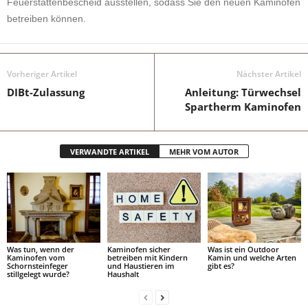
Feuerstättenbescheid ausstellen, sodass Sie den neuen Kaminofen
betreiben können.
Vorheriger Artikel
Nächster Artikel
DIBt-Zulassung
Anleitung: Türwechsel
Spartherm Kaminofen
VERWANDTE ARTIKEL
MEHR VOM AUTOR
Was tun, wenn der
Kaminofen sicher
Was ist ein Outdoor
Kaminofen vom
betreiben mit Kindern
Kamin und welche Arten
Schornsteinfeger
und Haustieren im
gibt es?
stillgelegt wurde?
Haushalt