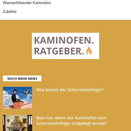
Wasserführender Kaminofen
Zubehör
NOCH MEHR NEWS
Was kostet der Schornsteinfeger?
Was tun, wenn der Kaminofen vom
Schornsteinfeger stillgelegt wurde?