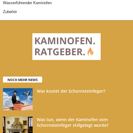
Wasserführender Kaminofen
Zubehör
NOCH MEHR NEWS
Was kostet der Schornsteinfeger?
Was tun, wenn der Kaminofen vom
Schornsteinfeger stillgelegt wurde?