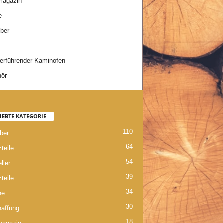
magazin
e
ber
rführender Kaminofen
hör
IEBTE KATEGORIE
110
ber
64
teile
54
ller
39
teile
34
ne
30
affung
18
magazin