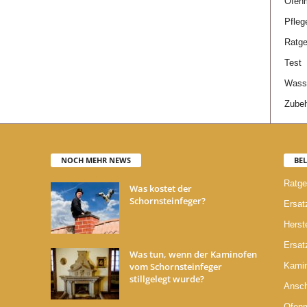
Ofen
Pfleg
Ratge
Test
Wasse
Zube
NOCH MEHR NEWS
BEL
Ratge
Was kostet der
Schornsteinfeger?
Ersatz
Herste
Ersatz
Was tun, wenn der Kaminofen
vom Schornsteinfeger
Kami
stillgelegt wurde?
Ansch
Ofen