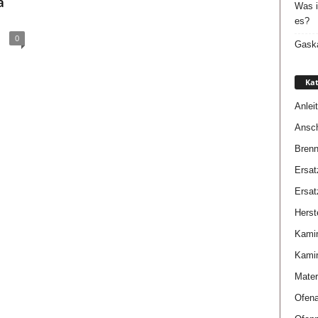
a
Was i
es?
0
Gaska
Kat
Anlei
Ansch
Brenn
Ersat
Ersat
Herste
Kami
Kami
Mater
Ofena