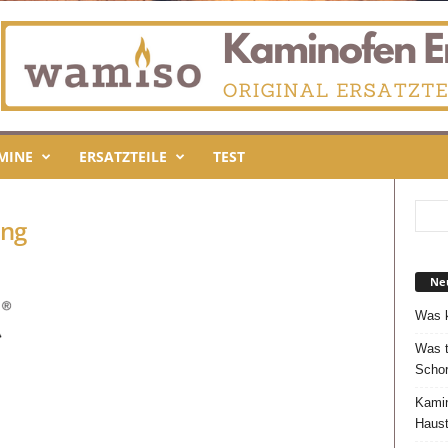
MINE
ERSATZTEILE
TEST
ung
Neu
Was k
Was t
Schor
Kamin
Haust