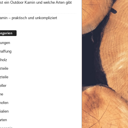
st ein Outdoor Kamin und welche Arten gibt
min – praktisch und unkompliziert
egorien
tungen
affung
holz
zteile
zteile
ller
ne
nofen
ialien
rten